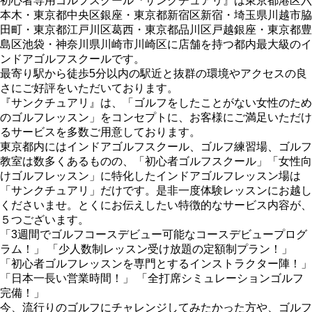
初心者専用ゴルフスクール『サンクチュアリ』は東京都港区六
本木・東京都中央区銀座・東京都新宿区新宿・埼玉県川越市脇
田町・東京都江戸川区葛西・東京都品川区戸越銀座・東京都豊
島区池袋・神奈川県川崎市川崎区に店舗を持つ都内最大級のイ
ンドアゴルフスクールです。
最寄り駅から徒歩5分以内の駅近と抜群の環境やアクセスの良
さにご好評をいただいております。
『サンクチュアリ』は、「ゴルフをしたことがない女性のため
のゴルフレッスン」をコンセプトに、お客様にご満足いただけ
るサービスを多数ご用意しております。
東京都内にはインドアゴルフスクール、ゴルフ練習場、ゴルフ
教室は数多くあるものの、「初心者ゴルフスクール」「女性向
けゴルフレッスン」に特化したインドアゴルフレッスン場は
「サンクチュアリ」だけです。是非一度体験レッスンにお越し
くださいませ。とくにお伝えしたい特徴的なサービス内容が、
５つございます。
「3週間でゴルフコースデビュー可能なコースデビュープログ
ラム！」 「少人数制レッスン受け放題の定額制プラン！」
「初心者ゴルフレッスンを専門とするインストラクター陣！」
「日本一長い営業時間！」 「全打席シミュレーションゴルフ
完備！」
今、流行りのゴルフにチャレンジしてみたかった方や、ゴルフ