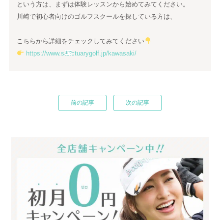
という方は、まずは体験レッスンから始めてみてください。
川崎で初心者向けのゴルフスクールを探している方は、
こちらから詳細をチェックしてみてください
https://www.sanctuarygolf.jp/kawasaki/
まで
前の記事
次の記事