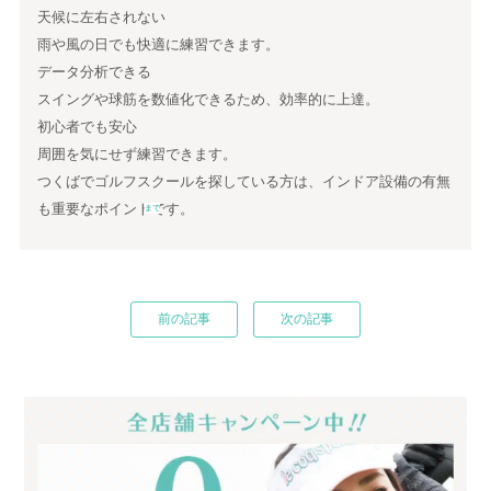
天候に左右されない
雨や風の日でも快適に練習できます。
データ分析できる
スイングや球筋を数値化できるため、効率的に上達。
初心者でも安心
周囲を気にせず練習できます。
つくばでゴルフスクールを探している方は、インドア設備の有無
も重要なポイントです。
まで
前の記事
次の記事