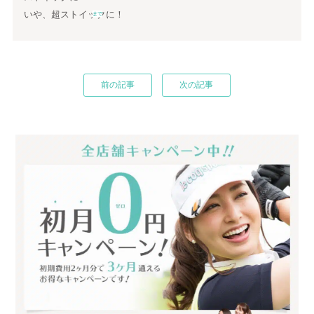
いや、超ストイックに！
まで
前の記事
次の記事