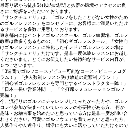
最寄り駅から徒歩5分以内の駅近と抜群の環境やアクセスの良
さにご好評をいただいております。
『サンクチュアリ』は、「ゴルフをしたことがない女性のため
のゴルフレッスン」をコンセプトに、お客様にご満足いただけ
るサービスを多数ご用意しております。
東京都内にはインドアゴルフスクール、ゴルフ練習場、ゴルフ
教室は数多くあるものの、「初心者ゴルフスクール」「女性向
けゴルフレッスン」に特化したインドアゴルフレッスン場は
「サンクチュアリ」だけです。是非一度体験レッスンにお越し
くださいませ。とくにお伝えしたい特徴的なサービス内容が、
５つございます。
「3週間でゴルフコースデビュー可能なコースデビュープログ
ラム！」 「少人数制レッスン受け放題の定額制プラン！」
「初心者ゴルフレッスンを専門とするインストラクター陣！」
「日本一長い営業時間！」 「全打席シミュレーションゴルフ
完備！」
今、流行りのゴルフにチャレンジしてみたかった方や、ゴルフ
コンペ参加が決まっていてレッスンの必要性がある方、 何か
趣味・お稽古事を始めたいと思っている方は是非一度お問い合
わせください。可愛いゴルフウェアを着てみたいと思った方、
人脈作りや友達作り、婚活にも大いに活かしていただけるので