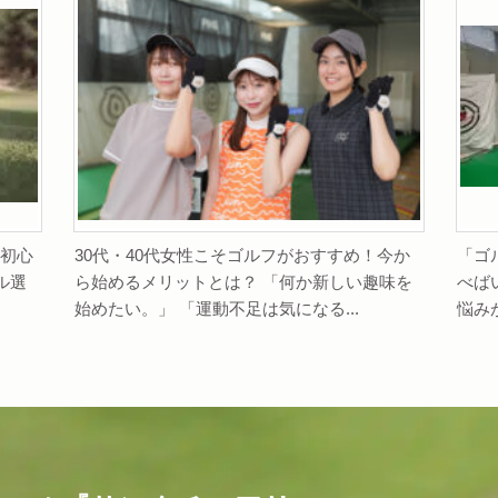
 初心
30代・40代女性こそゴルフがおすすめ！今か
「ゴ
ル選
ら始めるメリットとは？ 「何か新しい趣味を
べば
始めたい。」 「運動不足は気になる...
悩み