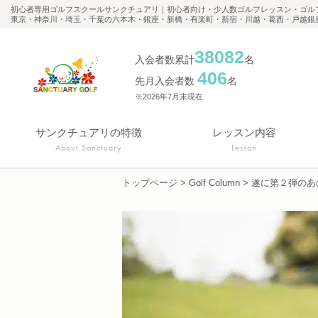
初心者専用ゴルフスクールサンクチュアリ｜初心者向け・少人数ゴルフレッスン・ゴル
東京・神奈川・埼玉・千葉の六本木・銀座・新橋・有楽町・新宿・川越・葛西・戸越銀
38082
入会者数累計
名
406
先月入会者数
名
※2026年7月末現在
サンクチュアリの特徴
レッスン内容
About Sanctuary
Lesson
トップページ
>
Golf Column
>
遂に第２弾のあ