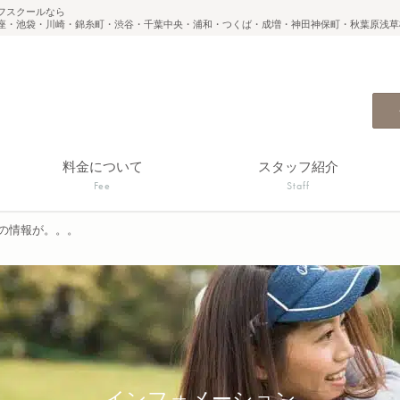
フスクールなら
座・池袋・川崎・錦糸町・渋谷・千葉中央・浦和・つくば・成増・神田神保町・秋葉原浅草
料金について
スタッフ紹介
Fee
Staff
の情報が。。。
インフォメーション