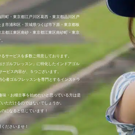
脇田町・東京都江戸川区葛西・東京都品川区戸
たま市浦和区・茨城県つくば市下原・東京都板
東京都江東区南砂・東京都江東区南砂町・東京
す。
けるサービスを多数ご用意しております。
向けゴルフレッスン」に特化したインドアゴル
サービス内容が、５つございます。
初心者ゴルフレッスンを専門とするインストラ
趣味・お稽古事を始めたいと思っている方は是
ていただけるのではないでしょうか。
ものになると信じています！
用くださいませ！