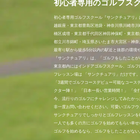
初心者専用のゴルフス
初心者専用ゴルフスクール『サンクチュアリ』
越銀座・東京都豊島区池袋・神奈川県川崎市川
橋区成増・東京都千代田区神田神保町・東京都
都立川市錦町・埼玉県さいたま市大宮区・神奈
最寄り駅から徒歩5分以内の駅近と抜群の環境
『サンクチュアリ』は、「ゴルフをしたことが
東京都内にはインドアゴルフスクール、ゴルフ
フレッスン場は 「サンクチュアリ」だけです
「3週間でゴルフコースデビュー可能なコース
クター陣！」 「日本一長い営業時間！」 「全
今、流行りのゴルフにチャレンジしてみたかっ
非一度お問い合わせください。可愛いゴルフウ
サンクチュアリでしっかりとゴルフレッスンを
一人でも多くの方にゴルフを始めてもらい幸せ
ゴルフを始めるなら、ゴルフをしたことがない