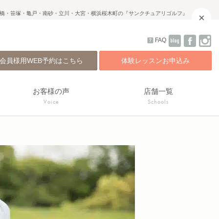
橋・笹塚・亀戸・南砂・立川・大宮・横浜桜木町の『サンクチュアリゴルフ』
×
FAQ
会員様用WEB予約はこちら
体験レッスンお申込み
お客様の声
店舗一覧
Voice
Schools