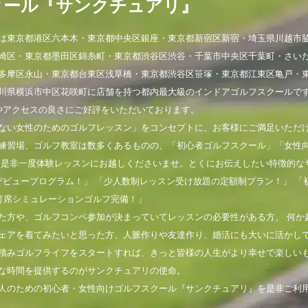
クール『サンクチュアリ』
は東京都港区六本木・東京都中央区銀座・東京都新宿区新宿・埼玉県川越市
崎区・東京都墨田区錦糸町・東京都渋谷区渋谷・千葉市中央区千葉町・さい
多摩区永山・東京都台東区浅草橋・東京都渋谷区笹塚・東京都江東区亀戸・
川県横浜市中区花咲町に店舗を持つ都内最大級のインドアゴルフスクールで
やアクセスの良さにご好評をいただいております。
ない女性のためのゴルフレッスン」をコンセプトに、お客様にご満足いただ
練習場、ゴルフ教室は数多くあるものの、「初心者ゴルフスクール」「女性
。是非一度体験レッスンにお越しくださいませ。とくにお伝えしたい特徴的な
デビュープログラム！」 「少人数制レッスン受け放題の定額制プラン！」 「
打席シミュレーションゴルフ完備！」
た方や、ゴルフコンペ参加が決まっていてレッスンの必要性がある方、 何か
ェアを着てみたいと思った方、人脈作りや友達作り、婚活にも大いに活かし
積みゴルフライフをスタートすれば、きっと皆様の人生がより幸せで楽しい
な時間を提供するのがサンクチュアリの使命。
人のための初心者・女性向けゴルフスクール『サンクチュアリ』を是非ご利