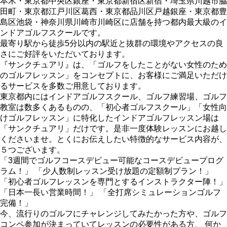
本木・東京都中央区銀座・東京都新宿区新宿・埼玉県川越市脇
田町・東京都江戸川区葛西・東京都品川区戸越銀座・東京都豊
島区池袋・神奈川県川崎市川崎区に店舗を持つ都内最大級のイ
ンドアゴルフスクールです。
最寄り駅から徒歩5分以内の駅近と抜群の環境やアクセスの良
さにご好評をいただいております。
『サンクチュアリ』は、「ゴルフをしたことがない女性のため
のゴルフレッスン」をコンセプトに、お客様にご満足いただけ
るサービスを多数ご用意しております。
東京都内にはインドアゴルフスクール、ゴルフ練習場、ゴルフ
教室は数多くあるものの、「初心者ゴルフスクール」「女性向
けゴルフレッスン」に特化したインドアゴルフレッスン場は
「サンクチュアリ」だけです。是非一度体験レッスンにお越し
くださいませ。とくにお伝えしたい特徴的なサービス内容が、
５つございます。
「3週間でゴルフコースデビュー可能なコースデビュープログ
ラム！」 「少人数制レッスン受け放題の定額制プラン！」
「初心者ゴルフレッスンを専門とするインストラクター陣！」
「日本一長い営業時間！」 「全打席シミュレーションゴルフ
完備！」
今、流行りのゴルフにチャレンジしてみたかった方や、ゴルフ
コンペ参加が決まっていてレッスンの必要性がある方、 何か