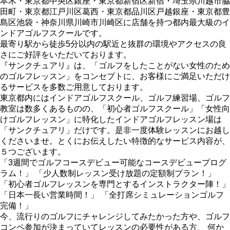
本木・東京都中央区銀座・東京都新宿区新宿・埼玉県川越市脇
田町・東京都江戸川区葛西・東京都品川区戸越銀座・東京都豊
島区池袋・神奈川県川崎市川崎区に店舗を持つ都内最大級のイ
ンドアゴルフスクールです。
最寄り駅から徒歩5分以内の駅近と抜群の環境やアクセスの良
さにご好評をいただいております。
『サンクチュアリ』は、「ゴルフをしたことがない女性のため
のゴルフレッスン」をコンセプトに、お客様にご満足いただけ
るサービスを多数ご用意しております。
東京都内にはインドアゴルフスクール、ゴルフ練習場、ゴルフ
教室は数多くあるものの、「初心者ゴルフスクール」「女性向
けゴルフレッスン」に特化したインドアゴルフレッスン場は
「サンクチュアリ」だけです。是非一度体験レッスンにお越し
くださいませ。とくにお伝えしたい特徴的なサービス内容が、
５つございます。
「3週間でゴルフコースデビュー可能なコースデビュープログ
ラム！」 「少人数制レッスン受け放題の定額制プラン！」
「初心者ゴルフレッスンを専門とするインストラクター陣！」
「日本一長い営業時間！」 「全打席シミュレーションゴルフ
完備！」
今、流行りのゴルフにチャレンジしてみたかった方や、ゴルフ
コンペ参加が決まっていてレッスンの必要性がある方、 何か