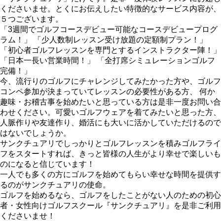
くださいませ。とくにお伝えしたい特徴的なサービス内容が、
５つございます。
「3週間でゴルフコースデビュー可能なコースデビュープログ
ラム！」 「少人数制レッスン受け放題の定額制プラン！」
「初心者ゴルフレッスンを専門とするインストラクター陣！」
「日本一長い営業時間！」 「全打席シミュレーションゴルフ
完備！」
今、流行りのゴルフにチャレンジしてみたかった方や、ゴルフ
コンペ参加が決まっていてレッスンの必要性がある方、 何か
趣味・お稽古事を始めたいと思っている方は是非一度お問い合
わせください。可愛いゴルフウェアを着てみたいと思った方、
人脈作りや友達作り、婚活にも大いに活かしていただけるので
はないでしょうか。
サンクチュアリでしっかりとゴルフレッスンを積みゴルフライ
フをスタートすれば、きっと皆様の人生がより幸せで楽しいも
のになると信じています！
一人でも多くの方にゴルフを始めてもらい幸せな時間を提供す
るのがサンクチュアリの使命。
ゴルフを始めるなら、ゴルフをしたことがない人のための初心
者・女性向けゴルフスクール『サンクチュアリ』を是非ご利用
くださいませ！