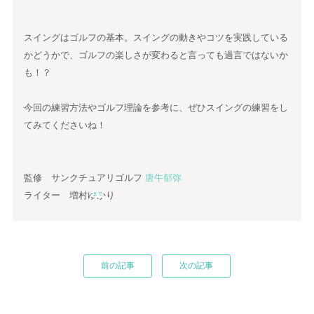
スイングはゴルフの基本。スイングの動きやコツを実践している
かどうかで、ゴルフの楽しさが変わると言っても過言ではないか
も！？
今回の練習方法やゴルフ理論を参考に、ぜひスイングの練習をし
てみてくださいね！
監修 サンクチュアリゴルフ
唐牛郁弥
ライター 増村ゆかり
まで
前の記事
次の記事