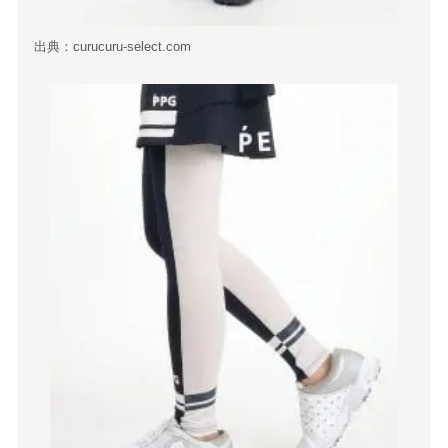
出典：curucuru-select.com