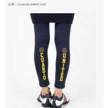
出典：curucuru-select.com