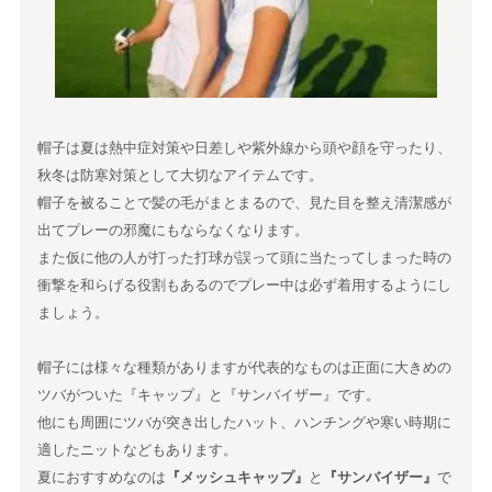
帽子は夏は熱中症対策や日差しや紫外線から頭や顔を守ったり、
秋冬は防寒対策として大切なアイテムです。
帽子を被ることで髪の毛がまとまるので、見た目を整え清潔感が
出てプレーの邪魔にもならなくなります。
また仮に他の人が打った打球が誤って頭に当たってしまった時の
衝撃を和らげる役割もあるのでプレー中は必ず着用するようにし
ましょう。
帽子には様々な種類がありますが代表的なものは正面に大きめの
ツバがついた『キャップ』と『サンバイザー』です。
他にも周囲にツバが突き出したハット、ハンチングや寒い時期に
適したニットなどもあります。
夏におすすめなのは
『メッシュキャップ』
と
『サンバイザー』
で