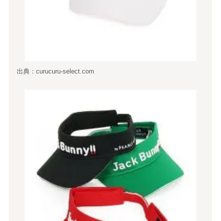
出典：curucuru-select.com