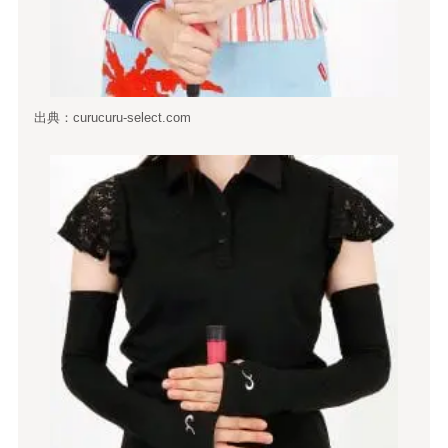
出典：curucuru-select.com