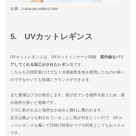
出典：curucuru-select.com
5. UVカットレギンス
UVカットレギンスは、UVカットインナーと同様、
紫外線をバリ
アしてくれる加工がされたレギンス
です。
こちらも日焼対策だけでなく冷感速乾生地を使用したものが多い
ので汗をかいても快適にラウンドができます。
また夏場はブヨが発生します。肌が出ている個所を狙うため、露
出箇所が多いと危険です。
ブヨに刺されると強烈なかゆみと腫れに襲われます。
足元は腕よりも刺されていることに気が付きにくいので、UVカ
ットレギンスを履いて日焼け対策かつブヨ対策としてもおススメ
です。