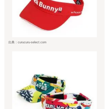
出典：curucuru-select.com