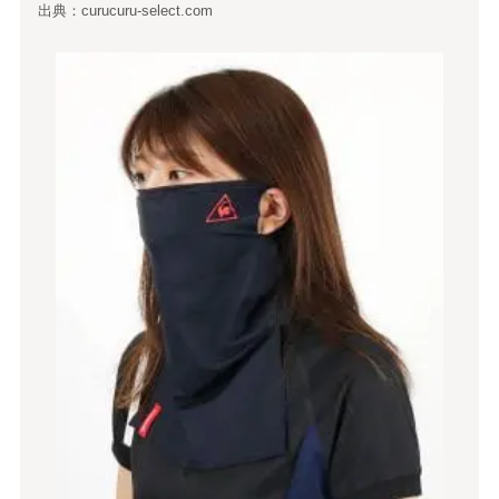
出典：curucuru-select.com