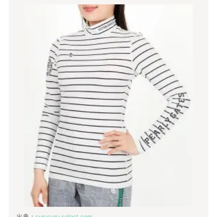
出典：
curucuru-select.com