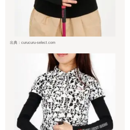
出典：curucuru-select.com