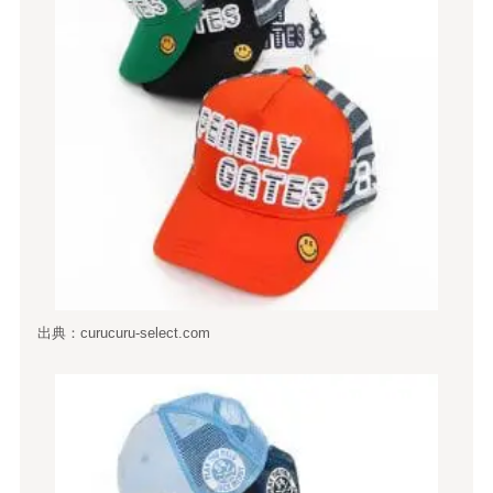
出典：curucuru-select.com