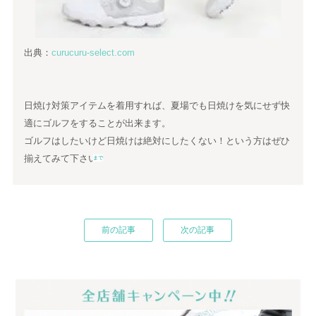
出典：
curucuru-select.com
日焼け対策アイテムを着用すれば、夏場でも日焼けを気にせず快
適にゴルフをすることが出来ます。
ゴルフはしたいけど日焼けは絶対にしたくない！という方はぜひ
揃えてみて下さい♪
まで
前の記事
次の記事