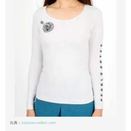
出典：
curucuru-select.com