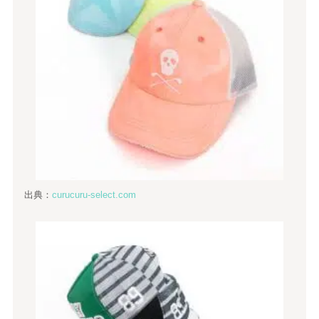
出典：
curucuru-select.com