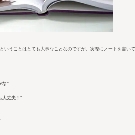
ということはとても大事なことなのですが、
実際にノートを書い
かな
”
も大丈夫！
”
。