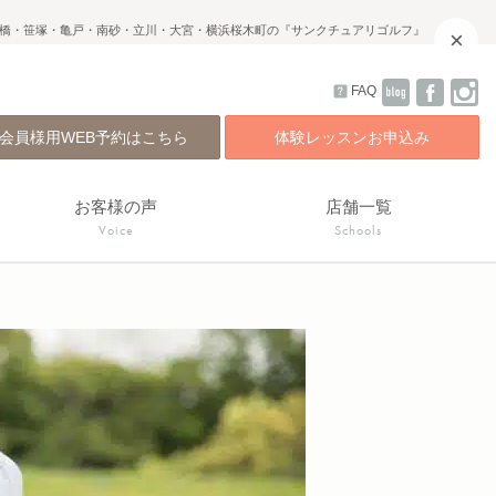
橋・笹塚・亀戸・南砂・立川・大宮・横浜桜木町の『サンクチュアリゴルフ』
×
FAQ
会員様用WEB予約はこちら
体験レッスンお申込み
お客様の声
店舗一覧
Voice
Schools