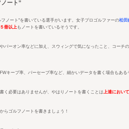
フノート
”
ルフノート
”
を書いている選手がいます。
女子プロゴルファーの
松田
５冊以上
もノートを書いているそうです。
やパーオン率などに加え、
スウィングで気になったこと、コーチ
FW
キープ率、パーセーブ率など、細かいデータを書く場合もある
書く必要はありませんが、やはりノートを書くことは
上達におい
からゴルフノートを書きましょう！