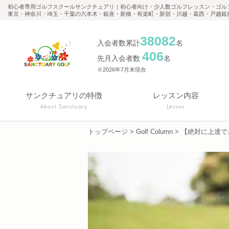
初心者専用ゴルフスクールサンクチュアリ｜初心者向け・少人数ゴルフレッスン・ゴル
東京・神奈川・埼玉・千葉の六本木・銀座・新橋・有楽町・新宿・川越・葛西・戸越銀
38082
入会者数累計
名
406
先月入会者数
名
※2026年7月末現在
サンクチュアリの特徴
レッスン内容
About Sanctuary
Lesson
トップページ
>
Golf Column
>
【絶対に上達で