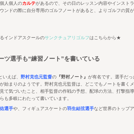
個人個人の
カルテ
があるので、
その日のレッスン内容やインスト
ウンドの際に自分専用のゴルフノートがあると、よりゴルフの質
るインドアスクールの
サンクチュアリゴルフ
はこちらから★
ーツ選手も
“
練習ノート
”
を書いている
といえば、
野村克也元監督
の
『野村ノート』
が有名です。
選手だっ
が始まりのようです。
野村克也元監督は、どこでもノートを書く
見て気づいたこと、相手監督の作戦の予想、配球の方法、打撃指
らも多岐にわたって書いています。
佑選手
や、フィギュアスケートの
羽生結弦選手
など世界のトップ