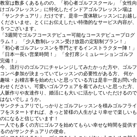
教室は数多くあるものの、「初心者ゴルフスクール」「女性向
けゴルフレッスン」に特化したインドアゴルフレッスン場は
「サンクチュアリ」だけです。是非一度体験レッスンにお越し
くださいませ。とくにお伝えしたい特徴的なサービス内容が、
５つございます。
「3週間でゴルフコースデビュー可能なコースデビュープログ
ラム！」 「少人数制レッスン受け放題の定額制プラン！」
「初心者ゴルフレッスンを専門とするインストラクター陣！」
「日本一長い営業時間！」 「全打席シミュレーションゴルフ
完備！」
今、流行りのゴルフにチャレンジしてみたかった方や、ゴルフ
コンペ参加が決まっていてレッスンの必要性がある方、 何か
趣味・お稽古事を始めたいと思っている方は是非一度お問い合
わせください。可愛いゴルフウェアを着てみたいと思った方、
人脈作りや友達作り、婚活にも大いに活かしていただけるので
はないでしょうか。
サンクチュアリでしっかりとゴルフレッスンを積みゴルフライ
フをスタートすれば、きっと皆様の人生がより幸せで楽しいも
のになると信じています！
一人でも多くの方にゴルフを始めてもらい幸せな時間を提供す
るのがサンクチュアリの使命。