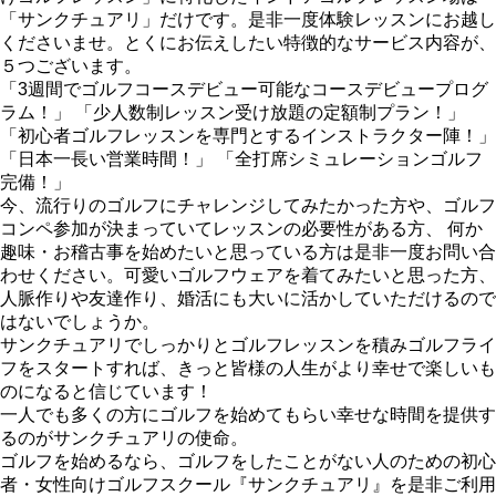
「サンクチュアリ」だけです。是非一度体験レッスンにお越し
くださいませ。とくにお伝えしたい特徴的なサービス内容が、
５つございます。
「3週間でゴルフコースデビュー可能なコースデビュープログ
ラム！」 「少人数制レッスン受け放題の定額制プラン！」
「初心者ゴルフレッスンを専門とするインストラクター陣！」
「日本一長い営業時間！」 「全打席シミュレーションゴルフ
完備！」
今、流行りのゴルフにチャレンジしてみたかった方や、ゴルフ
コンペ参加が決まっていてレッスンの必要性がある方、 何か
趣味・お稽古事を始めたいと思っている方は是非一度お問い合
わせください。可愛いゴルフウェアを着てみたいと思った方、
人脈作りや友達作り、婚活にも大いに活かしていただけるので
はないでしょうか。
サンクチュアリでしっかりとゴルフレッスンを積みゴルフライ
フをスタートすれば、きっと皆様の人生がより幸せで楽しいも
のになると信じています！
一人でも多くの方にゴルフを始めてもらい幸せな時間を提供す
るのがサンクチュアリの使命。
ゴルフを始めるなら、ゴルフをしたことがない人のための初心
者・女性向けゴルフスクール『サンクチュアリ』を是非ご利用